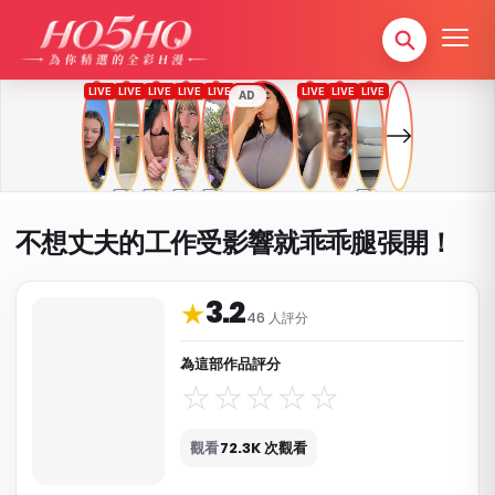
AD
不想丈夫的工作受影響就乖乖腿張開！
3.2
作品資料與分類
★
46 人評分
為這部作品評分
觀看
72.3K 次觀看