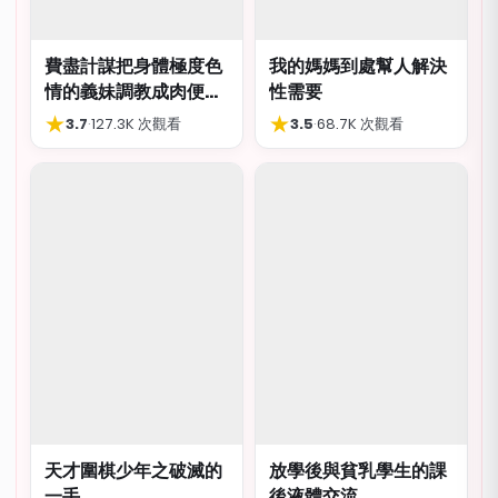
費盡計謀把身體極度色
我的媽媽到處幫人解決
情的義妹調教成肉便
性需要
器，結局卻出人意外
★
★
3.7
·
127.3K 次觀看
3.5
·
68.7K 次觀看
天才圍棋少年之破滅的
放學後與貧乳學生的課
一手
後液體交流