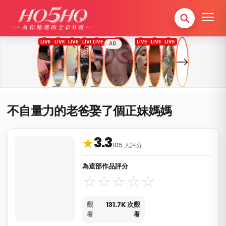
AD
不自量力的老爸娶了個正妹媽媽
3.3
作品資料與分類
★
105 人評分
為這部作品評分
觀
131.7K 次觀
看
看