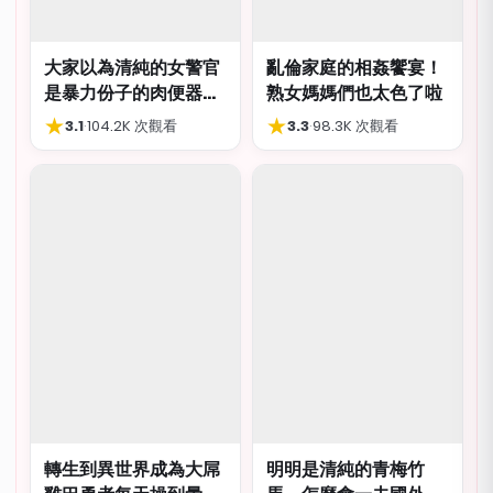
大家以為清純的女警官
亂倫家庭的相姦饗宴！
是暴力份子的肉便器，
熟女媽媽們也太色了啦
肛交多P都可以
★
★
3.1
·
104.2K 次觀看
3.3
·
98.3K 次觀看
轉生到異世界成為大屌
明明是清純的青梅竹