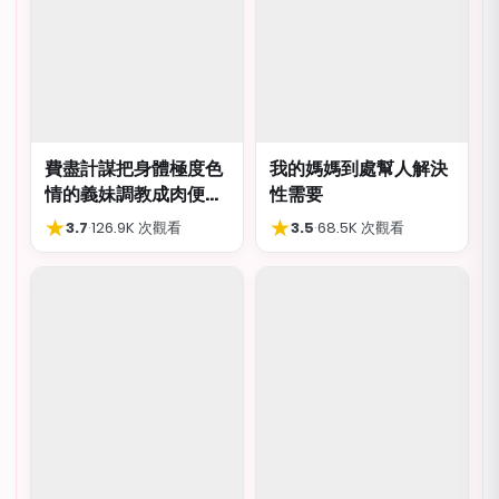
費盡計謀把身體極度色
我的媽媽到處幫人解決
情的義妹調教成肉便
性需要
器，結局卻出人意外
★
★
3.7
·
126.9K 次觀看
3.5
·
68.5K 次觀看