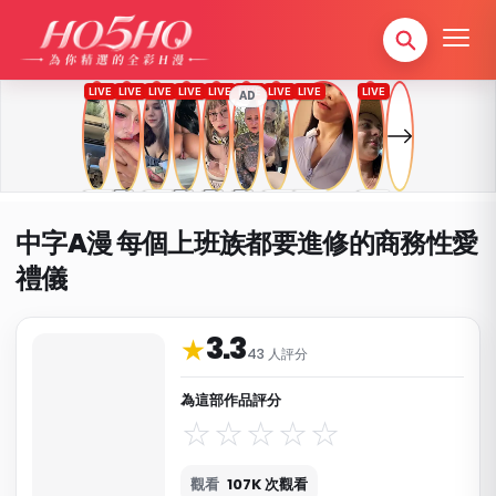
AD
中字A漫 每個上班族都要進修的商務性愛
禮儀
3.3
作品資料與分類
★
43 人評分
為這部作品評分
觀看
107K 次觀看