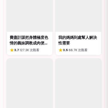
費盡計謀把身體極度色
我的媽媽到處幫人解決
情的義妹調教成肉便
性需要
器，結局卻出人意外
★
★
3.7
·
127.3K 次觀看
3.5
·
68.7K 次觀看