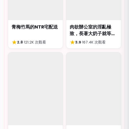
青梅竹馬的NTR宅配送
肉欲辦公室的淫亂極
致，長著大奶子就等著
被猥褻侮辱
★
★
2.8
·
121.2K 次觀看
3.9
·
167.4K 次觀看