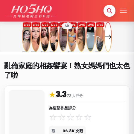
AD
亂倫家庭的相姦饗宴！熟女媽媽們也太色
了啦
3.3
作品資料與分類
★
72 人評分
為這部作品評分
觀
96.8K 次觀