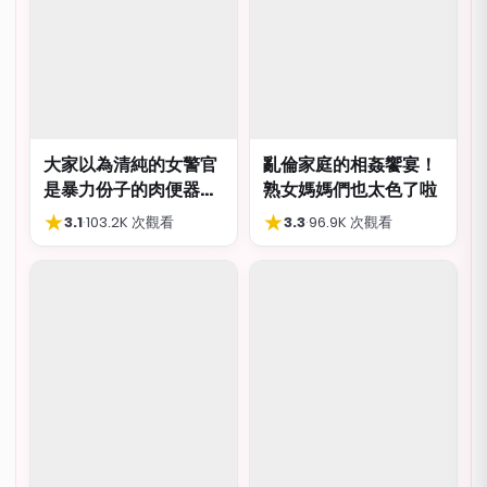
大家以為清純的女警官
亂倫家庭的相姦饗宴！
是暴力份子的肉便器，
熟女媽媽們也太色了啦
肛交多P都可以
★
★
3.1
·
103.2K 次觀看
3.3
·
96.9K 次觀看