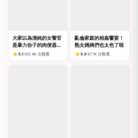
大家以為清純的女警官
亂倫家庭的相姦饗宴！
是暴力份子的肉便器，
熟女媽媽們也太色了啦
肛交多P都可以
★
★
3.1
·
103.4K 次觀看
3.3
·
97.1K 次觀看