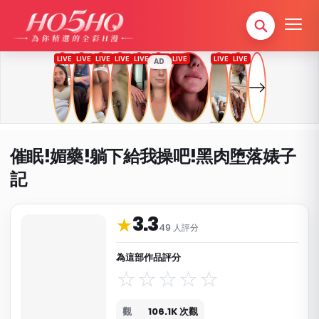
AD
催眠!媚藥!躺下給我操吧!黑肉堕落婊子
記
3.3
作品資料與分類
★
49 人評分
為這部作品評分
觀
106.1K 次觀