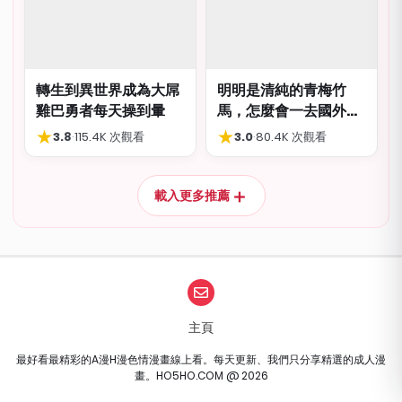
轉生到異世界成為大屌
明明是清純的青梅竹
雞巴勇者每天操到暈
馬，怎麼會一去國外留
學就到處品嚐國際雞
★
★
3.8
·
115.4K 次觀看
3.0
·
80.4K 次觀看
巴…
＋
載入更多推薦
主頁
最好看最精彩的A漫H漫色情漫畫線上看。每天更新、我們只分享精選的成人漫
畫。HO5HO.COM @ 2026