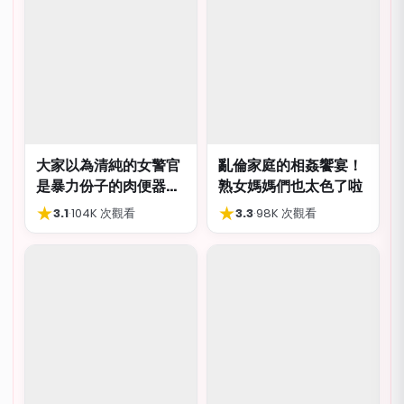
大家以為清純的女警官
亂倫家庭的相姦饗宴！
是暴力份子的肉便器，
熟女媽媽們也太色了啦
肛交多P都可以
★
★
3.1
·
104K 次觀看
3.3
·
98K 次觀看