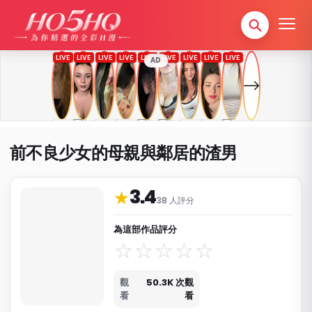
AD
前不良少女的母親與鄰居的渣男
3.4
作品資料與分類
★
38 人評分
為這部作品評分
觀
50.3K 次觀
看
看