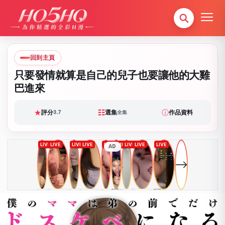
回到主頁
只要發情就算是自己的兒子也要讓他的大雞
巴進來
★
☷
ⓘ
評分
選集
作品資料
3.7
全集
AD