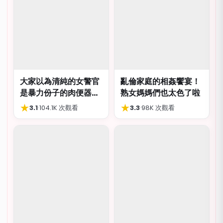
大家以為清純的女警官
亂倫家庭的相姦饗宴！
是暴力份子的肉便器，
熟女媽媽們也太色了啦
肛交多P都可以
★
★
3.1
·
104.1K 次觀看
3.3
·
98K 次觀看