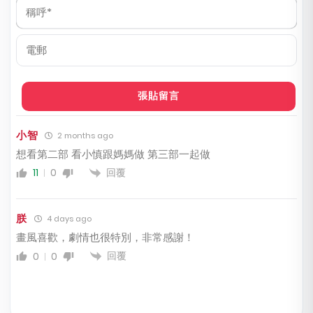
稱
呼
*
電
郵
小智
2 months ago
想看第二部 看小慎跟媽媽做 第三部一起做
回覆
11
0
朕
4 days ago
畫風喜歡，劇情也很特別，非常感謝！
回覆
0
0