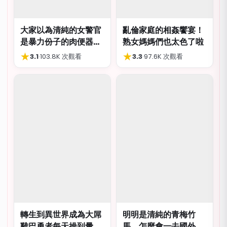
大家以為清純的女警官
亂倫家庭的相姦饗宴！
是暴力份子的肉便器，
熟女媽媽們也太色了啦
肛交多P都可以
★
★
3.1
·
103.8K 次觀看
3.3
·
97.6K 次觀看
轉生到異世界成為大屌
明明是清純的青梅竹
雞巴勇者每天操到暈
馬，怎麼會一去國外留