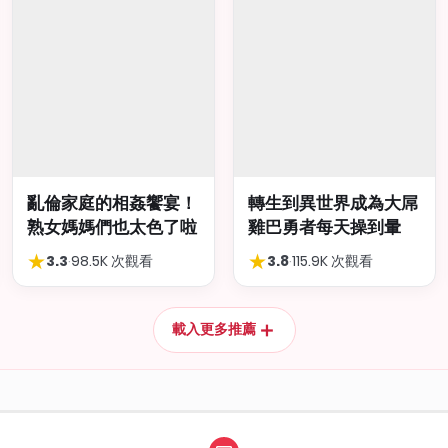
亂倫家庭的相姦饗宴！
轉生到異世界成為大屌
熟女媽媽們也太色了啦
雞巴勇者每天操到暈
★
★
3.3
·
98.5K 次觀看
3.8
·
115.9K 次觀看
＋
載入更多推薦