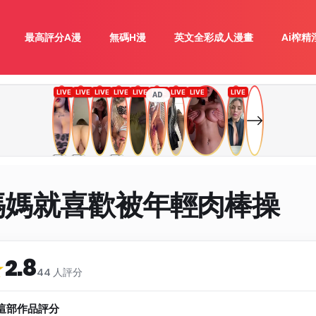
最高評分A漫
無碼H漫
英文全彩成人漫畫
Ai榨精
AD
媽媽就喜歡被年輕肉棒操
2.8
類
★
44 人評分
這部作品評分