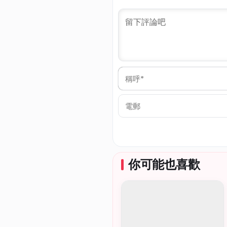
稱
呼
*
電
郵
你可能也喜歡