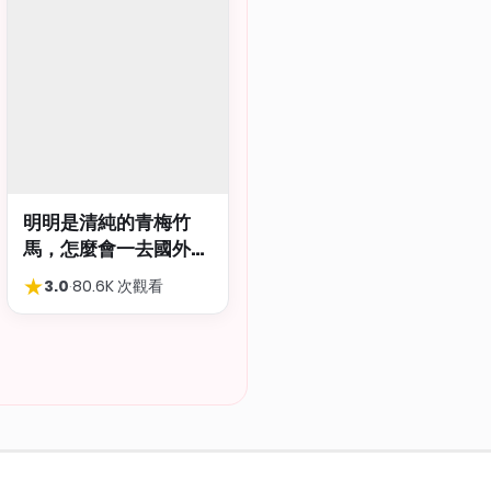
明明是清純的青梅竹
馬，怎麼會一去國外留
學就到處品嚐國際雞
★
3.0
·
80.6K 次觀看
巴…