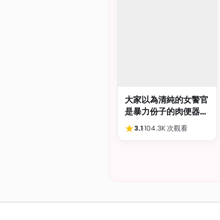
大家以為清純的女警官
是暴力份子的肉便器，
肛交多P都可以
★
3.1
·
104.3K 次觀看