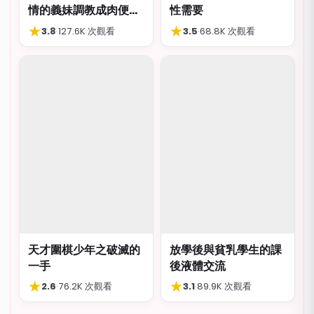
情的義妹調教成肉便
性需要
器，結局卻出人意外
★
★
3.8
·
127.6K 次觀看
3.5
·
68.8K 次觀看
天才圍棋少年之破滅的
放學後與貧乳學生的課
一手
後液體交流
★
★
2.6
·
76.2K 次觀看
3.1
·
89.9K 次觀看