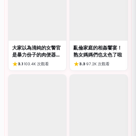
大家以為清純的女警官
亂倫家庭的相姦饗宴！
是暴力份子的肉便器，
熟女媽媽們也太色了啦
肛交多P都可以
★
★
3.1
·
103.4K 次觀看
3.3
·
97.2K 次觀看