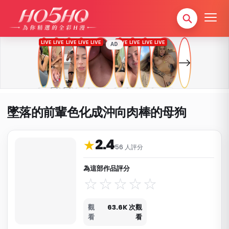
AD
墜落的前輩色化成沖向肉棒的母狗
2.4
作品資料與分類
★
56 人評分
為這部作品評分
觀
63.6K 次觀
看
看