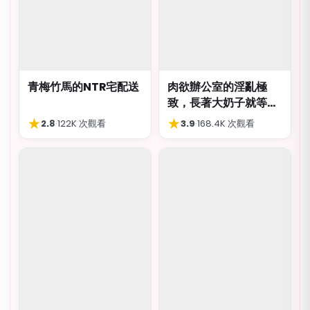
青梅竹馬的NTR宅配送
肉欲辦公室的淫亂極
致，長著大奶子就等著
被猥褻侮辱
★
★
2.8
·
122K 次觀看
3.9
·
168.4K 次觀看