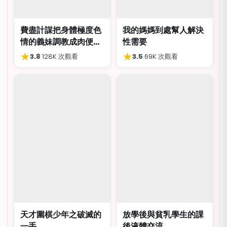
費盡計謀把身體極度色
我的媽媽到處幫人解決
情的義妹調教成肉便
性需要
器，結局卻出人意外
★
★
3.8
·
128K 次觀看
3.5
·
69K 次觀看
天才圍棋少年之破滅的
放學後與貧乳學生的課
一手
後液體交流