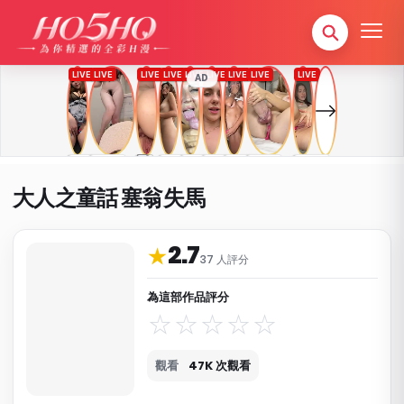
AD
大人之童話 塞翁失馬
2.7
作品資料與分類
★
37 人評分
為這部作品評分
觀看
47K 次觀看