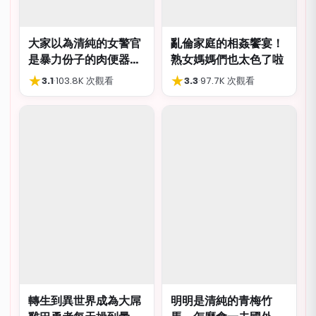
大家以為清純的女警官
亂倫家庭的相姦饗宴！
是暴力份子的肉便器，
熟女媽媽們也太色了啦
肛交多P都可以
★
★
3.1
·
103.8K 次觀看
3.3
·
97.7K 次觀看
轉生到異世界成為大屌
明明是清純的青梅竹