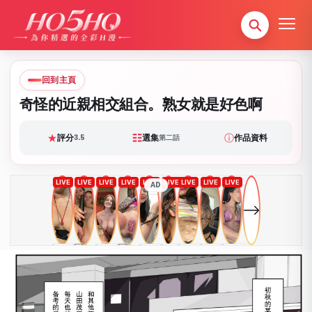
回到主頁
奇怪的近親相交組合。熟女就是好色啊
★
☷
ⓘ
評分
選集
作品資料
3.5
第二話
AD