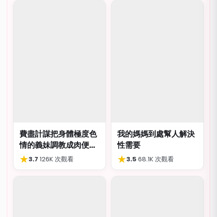
費盡計謀把身體極度色
我的媽媽到處幫人解決
情的義妹調教成肉便
性需要
器，結局卻出人意外
★
★
3.7
·
126K 次觀看
3.5
·
68.1K 次觀看