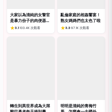
大家以為清純的女警官
亂倫家庭的相姦饗宴！
是暴力份子的肉便器，
熟女媽媽們也太色了啦
肛交多P都可以
★
★
3.1
·
103.4K 次觀看
3.3
·
97.1K 次觀看
轉生到異世界成為大屌
明明是清純的青梅竹
雞巴勇者每天操到暈
馬，怎麼會一去國外留