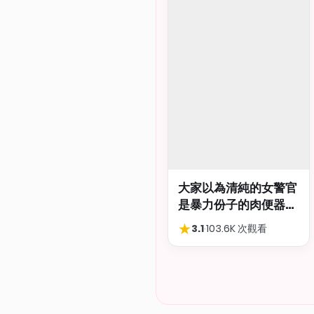
大家以為清純的女警官
是暴力份子的肉便器，
肛交多P都可以
★
3.1
·
103.6K 次觀看