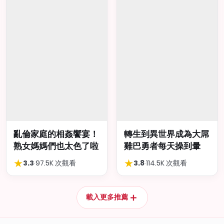
亂倫家庭的相姦饗宴！
轉生到異世界成為大屌
熟女媽媽們也太色了啦
雞巴勇者每天操到暈
★
★
3.3
·
97.5K 次觀看
3.8
·
114.5K 次觀看
＋
載入更多推薦