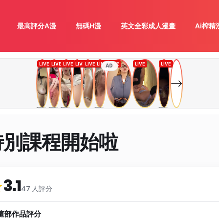
最高評分A漫
無碼H漫
英文全彩成人漫畫
Ai榨精
AD
特別課程開始啦
3.1
類
★
47 人評分
這部作品評分