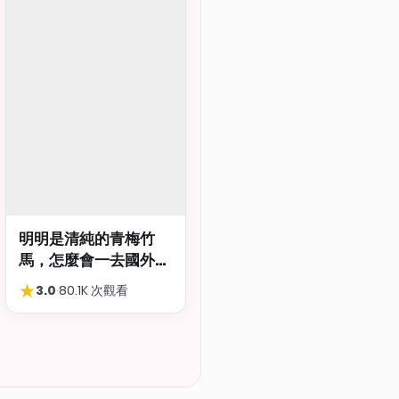
明明是清純的青梅竹
馬，怎麼會一去國外留
學就到處品嚐國際雞
★
3.0
·
80.1K 次觀看
巴…