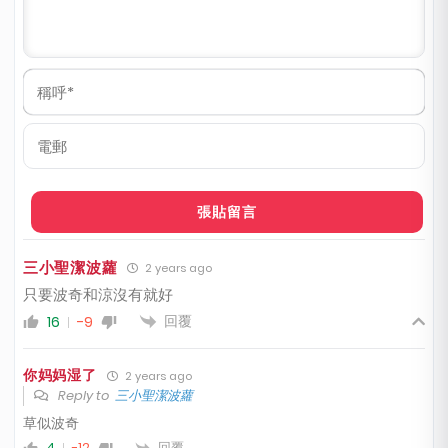
稱
呼
*
電
郵
三小聖潔波蘿
2 years ago
只要波奇和涼沒有就好
回覆
16
-9
你妈妈湿了
2 years ago
Reply to
三小聖潔波蘿
草似波奇
回覆
4
-12