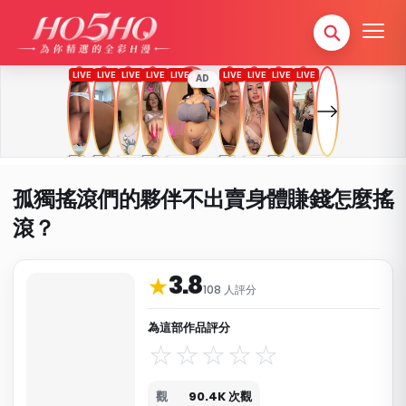
AD
孤獨搖滾們的夥伴不出賣身體賺錢怎麼搖
滾？
3.8
作品資料與分類
★
108 人評分
為這部作品評分
觀
90.4K 次觀