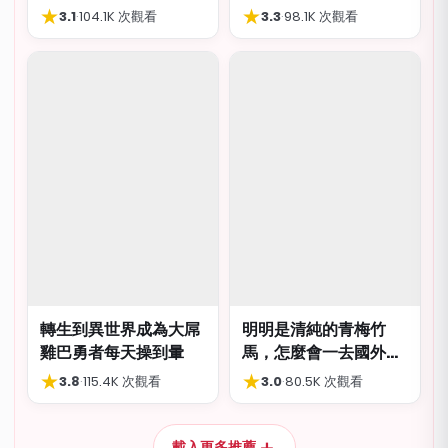
肛交多P都可以
★
★
3.1
·
104.1K 次觀看
3.3
·
98.1K 次觀看
轉生到異世界成為大屌
明明是清純的青梅竹
雞巴勇者每天操到暈
馬，怎麼會一去國外留
學就到處品嚐國際雞
★
★
3.8
·
115.4K 次觀看
3.0
·
80.5K 次觀看
巴…
＋
載入更多推薦