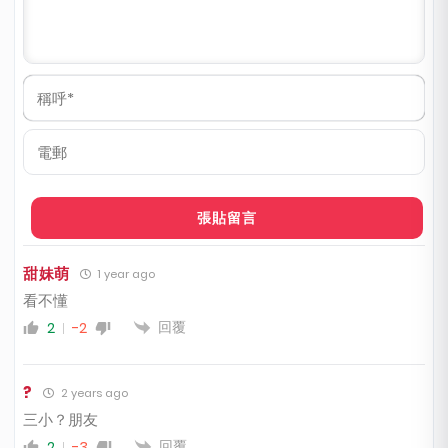
稱
呼
*
電
郵
甜妹萌
1 year ago
看不懂
回覆
2
-2
?
2 years ago
三小？朋友
回覆
2
-3