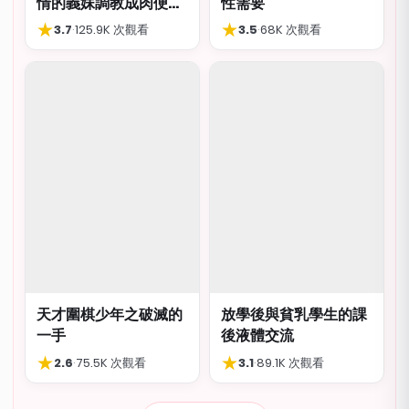
情的義妹調教成肉便
性需要
器，結局卻出人意外
★
★
3.7
·
125.9K 次觀看
3.5
·
68K 次觀看
天才圍棋少年之破滅的
放學後與貧乳學生的課
一手
後液體交流
★
★
2.6
·
75.5K 次觀看
3.1
·
89.1K 次觀看