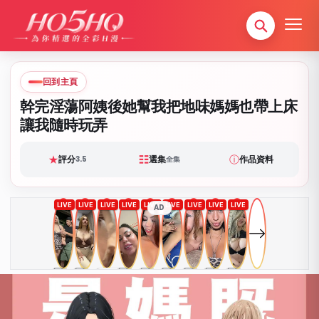
回到主頁
幹完淫蕩阿姨後她幫我把地味媽媽也帶上床
讓我隨時玩弄
★
☷
ⓘ
評分
選集
作品資料
3.5
全集
AD