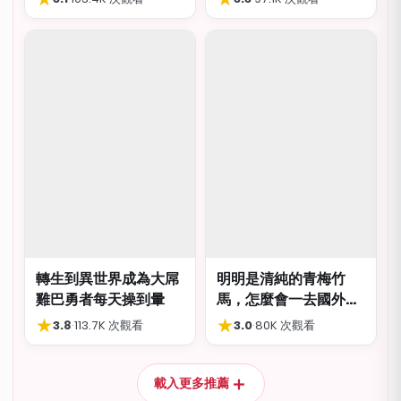
轉生到異世界成為大屌
明明是清純的青梅竹
雞巴勇者每天操到暈
馬，怎麼會一去國外留
學就到處品嚐國際雞
★
★
3.8
·
113.7K 次觀看
3.0
·
80K 次觀看
巴…
＋
載入更多推薦