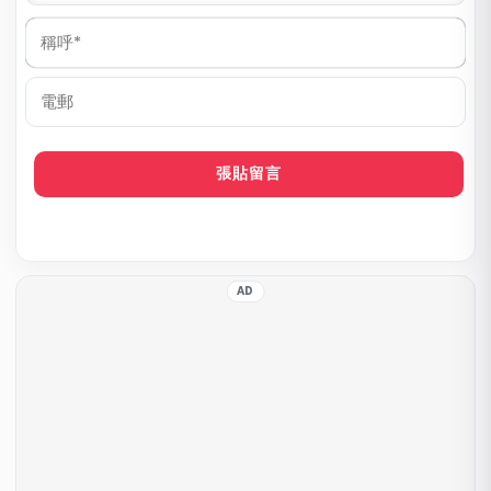
稱
呼
*
電
郵
AD