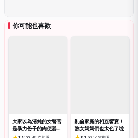
你可能也喜歡
大家以為清純的女警官
亂倫家庭的相姦饗宴！
是暴力份子的肉便器，
熟女媽媽們也太色了啦
肛交多P都可以
★
★
3.1
·
103.4K 次觀看
3.3
·
97.1K 次觀看