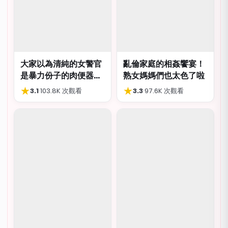
大家以為清純的女警官
亂倫家庭的相姦饗宴！
是暴力份子的肉便器，
熟女媽媽們也太色了啦
肛交多P都可以
★
★
3.1
·
103.8K 次觀看
3.3
·
97.6K 次觀看