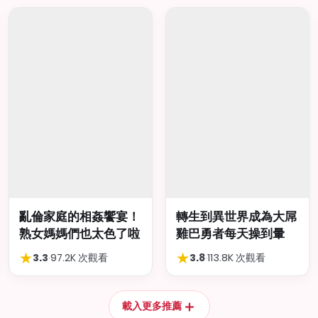
亂倫家庭的相姦饗宴！
轉生到異世界成為大屌
熟女媽媽們也太色了啦
雞巴勇者每天操到暈
★
★
3.3
·
97.2K 次觀看
3.8
·
113.8K 次觀看
＋
載入更多推薦