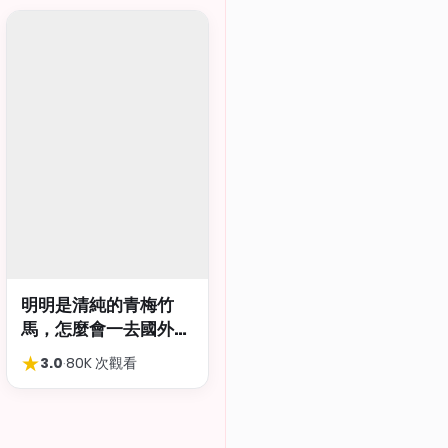
明明是清純的青梅竹
馬，怎麼會一去國外留
學就到處品嚐國際雞
★
3.0
·
80K 次觀看
巴…