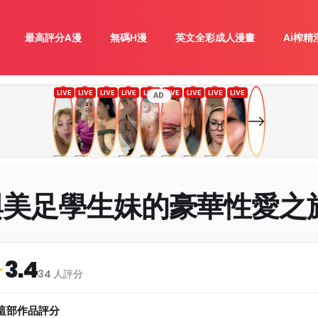
最高評分A漫
無碼H漫
英文全彩成人漫畫
Ai榨精
AD
與美足學生妹的豪華性愛之
3.4
類
★
34 人評分
這部作品評分