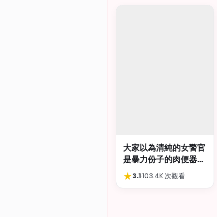
大家以為清純的女警官
是暴力份子的肉便器，
肛交多P都可以
★
3.1
·
103.4K 次觀看