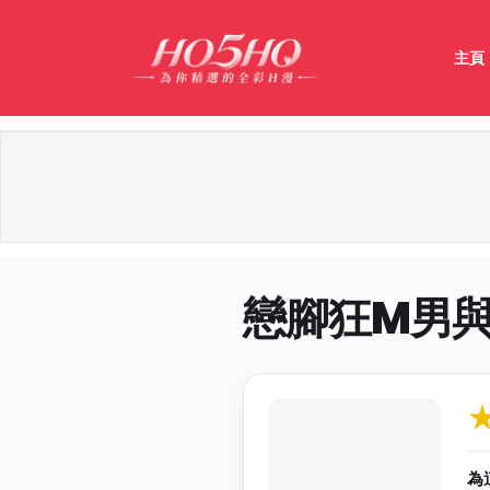
主頁
戀腳狂M男
作品資料與分
為