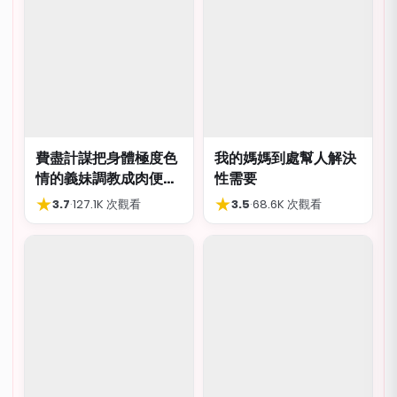
費盡計謀把身體極度色
我的媽媽到處幫人解決
情的義妹調教成肉便
性需要
器，結局卻出人意外
★
★
3.7
·
127.1K 次觀看
3.5
·
68.6K 次觀看