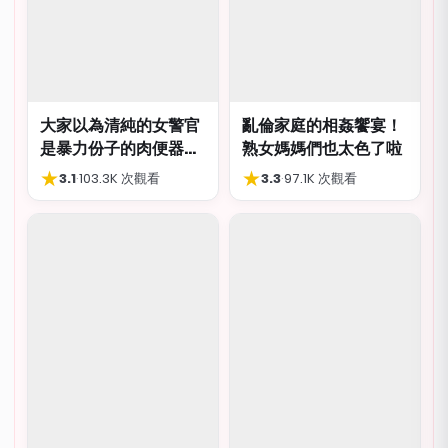
大家以為清純的女警官
亂倫家庭的相姦饗宴！
是暴力份子的肉便器，
熟女媽媽們也太色了啦
肛交多P都可以
★
★
3.1
·
103.3K 次觀看
3.3
·
97.1K 次觀看