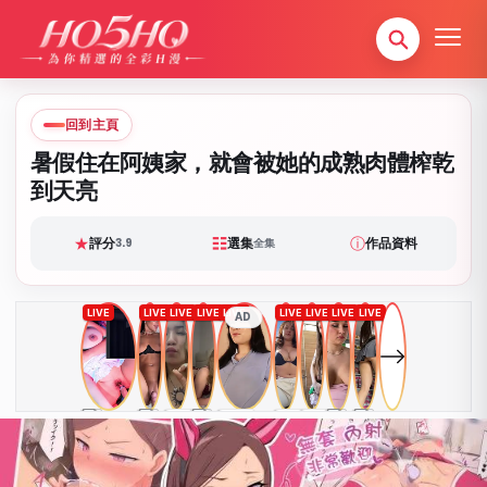
回到主頁
暑假住在阿姨家，就會被她的成熟肉體榨乾
到天亮
★
☷
ⓘ
評分
選集
作品資料
3.9
全集
AD