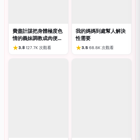
費盡計謀把身體極度色
我的媽媽到處幫人解決
情的義妹調教成肉便
性需要
器，結局卻出人意外
★
★
3.8
·
127.7K 次觀看
3.5
·
68.8K 次觀看