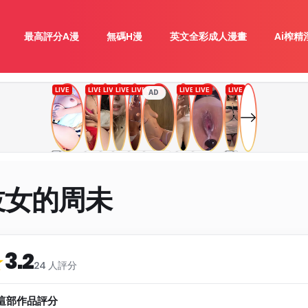
最高評分A漫
無碼H漫
英文全彩成人漫畫
Ai榨精
AD
妓女的周未
3.2
類
★
24 人評分
這部作品評分