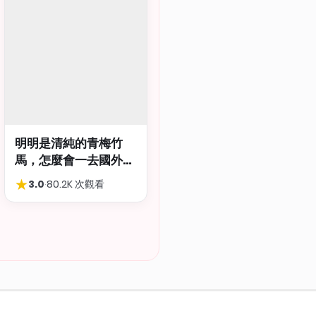
明明是清純的青梅竹
馬，怎麼會一去國外留
學就到處品嚐國際雞
★
3.0
·
80.2K 次觀看
巴…