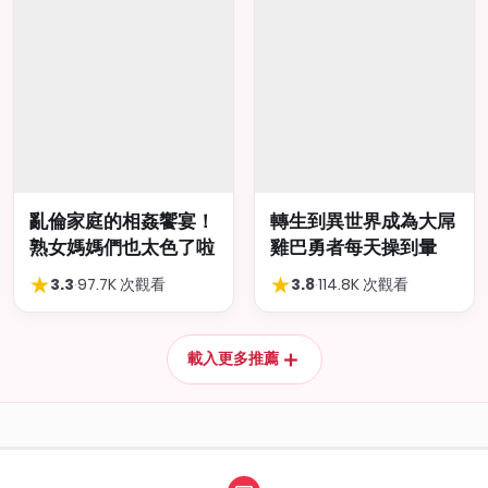
亂倫家庭的相姦饗宴！
轉生到異世界成為大屌
熟女媽媽們也太色了啦
雞巴勇者每天操到暈
★
★
3.3
·
97.7K 次觀看
3.8
·
114.8K 次觀看
＋
載入更多推薦