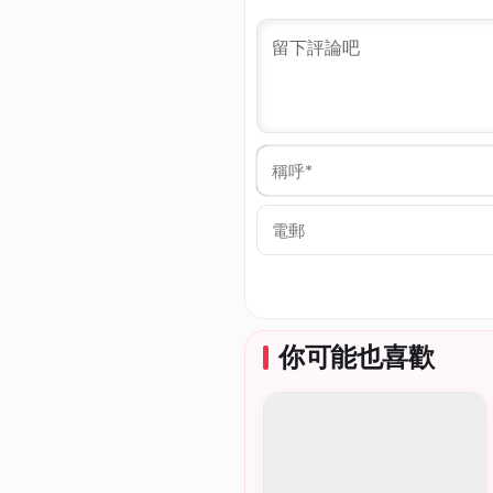
稱
呼
*
電
郵
你可能也喜歡