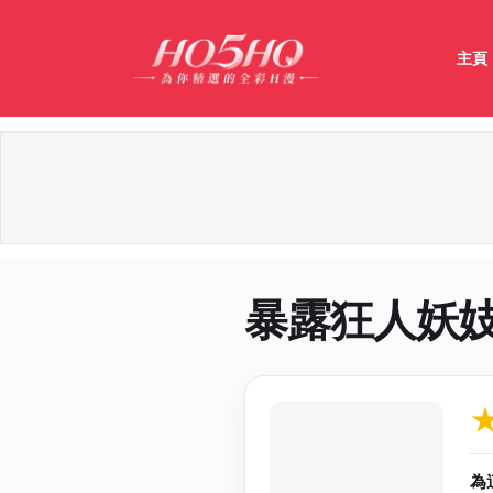
主頁
暴露狂人妖
作品資料與分
為