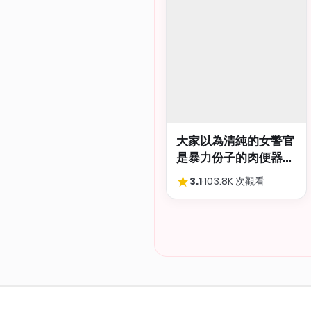
大家以為清純的女警官
是暴力份子的肉便器，
肛交多P都可以
★
3.1
·
103.8K 次觀看