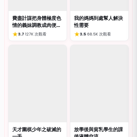
費盡計謀把身體極度色
我的媽媽到處幫人解決
情的義妹調教成肉便
性需要
器，結局卻出人意外
★
★
3.7
·
127K 次觀看
3.5
·
68.5K 次觀看
天才圍棋少年之破滅的
放學後與貧乳學生的課
一手
後液體交流