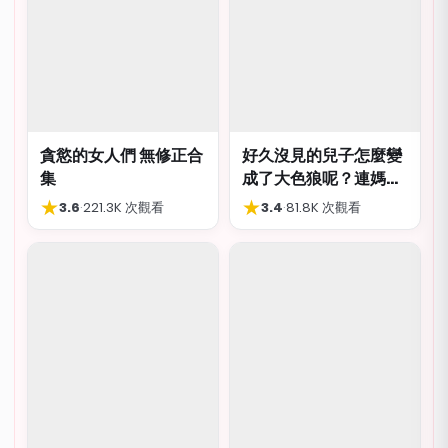
貪慾的女人們 無修正合
好久沒見的兒子怎麼變
集
成了大色狼呢？連媽媽
都想上？！
★
★
3.6
·
221.3K 次觀看
3.4
·
81.8K 次觀看