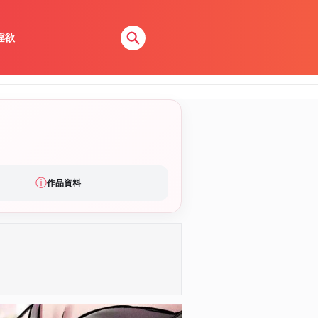
淫欲
ⓘ
作品資料