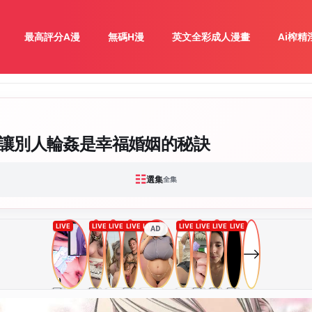
最高評分A漫
無碼H漫
英文全彩成人漫畫
Ai榨精
來讓別人輪姦是幸福婚姻的秘訣
☷
選集
全集
AD