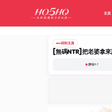
主頁
回到主頁
[無碼NTR]把老婆拿
★
評分
3.7