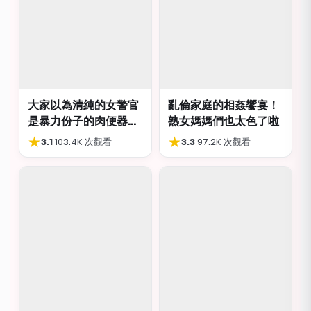
大家以為清純的女警官
亂倫家庭的相姦饗宴！
是暴力份子的肉便器，
熟女媽媽們也太色了啦
肛交多P都可以
★
★
3.1
·
103.4K 次觀看
3.3
·
97.2K 次觀看