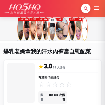
AD
爆乳老媽拿我的汗水內褲當自慰配菜
3.8
作品資料與分類
★
98 人評分
為這部作品評分
觀
86.8K 次觀
看
看