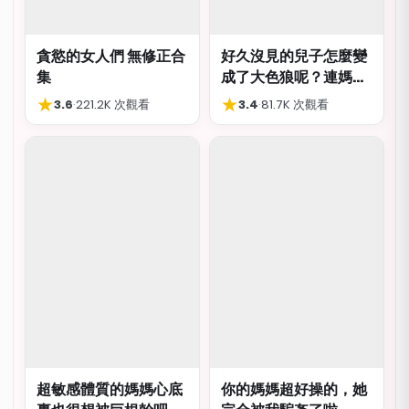
貪慾的女人們 無修正合
好久沒見的兒子怎麼變
集
成了大色狼呢？連媽媽
都想上？！
★
★
3.6
·
221.2K 次觀看
3.4
·
81.7K 次觀看
超敏感體質的媽媽心底
你的媽媽超好操的，她