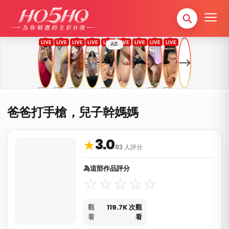
AD
爸爸打手槍，兒子幹媽媽
3.0
作品資料與分類
★
83 人評分
為這部作品評分
觀
119.7K 次觀
看
看