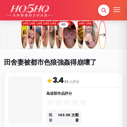
AD
田舍妻被都市色狼強姦得崩壞了
3.4
作品資料與分類
★
43 人評分
為這部作品評分
觀
143.3K 次觀
看
看