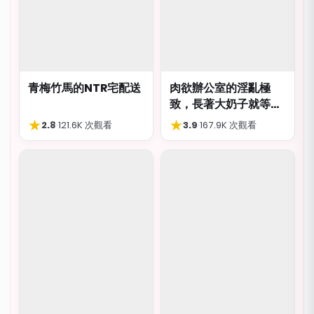
青梅竹馬的NTR宅配送
肉欲辦公室的淫亂極
致，長著大奶子就等著
被猥褻侮辱
★
★
2.8
·
121.6K 次觀看
3.9
·
167.9K 次觀看