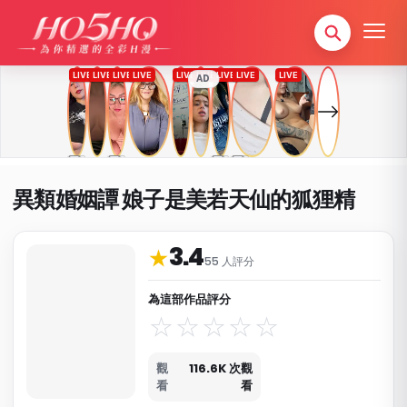
AD
異類婚姻譚 娘子是美若天仙的狐狸精
3.4
作品資料與分類
★
55 人評分
為這部作品評分
觀
116.6K 次觀
看
看