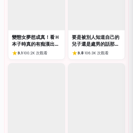
變態女夢想成真！看Ｈ
要是被別人知道自己的
本子時真的有痴漢出現
兒子還是處男的話那就
玩弄自己
太丟臉了！
★
★
3.1
·
100.2K 次觀看
3.8
·
106.3K 次觀看