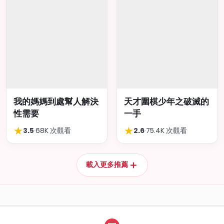
我的媽媽到處幫人解決
天才圍棋少年之破滅的
性需要
一手
★
★
3.5
·
68K 次觀看
2.6
·
75.4K 次觀看
＋
載入更多推薦