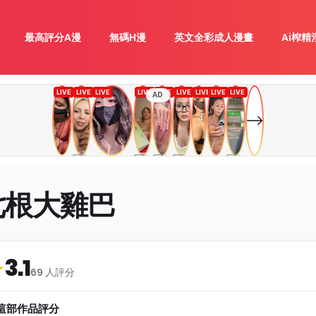
最高評分A漫
無碼H漫
英文全彩成人漫畫
Ai榨精
AD
七根大雞巴
3.1
類
★
69 人評分
這部作品評分