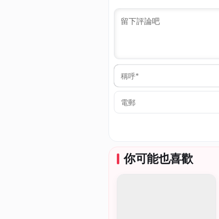
稱
呼
*
電
郵
你可能也喜歡