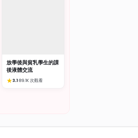
放學後與貧乳學生的課
後液體交流
★
3.1
·
89.1K 次觀看