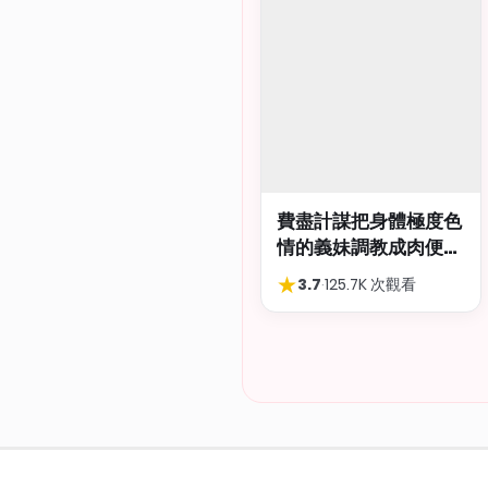
費盡計謀把身體極度色
情的義妹調教成肉便
器，結局卻出人意外
★
3.7
·
125.7K 次觀看