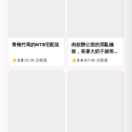
青梅竹馬的NTR宅配送
肉欲辦公室的淫亂極
致，長著大奶子就等著
被猥褻侮辱
★
★
2.8
·
121.3K 次觀看
3.9
·
167.6K 次觀看