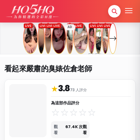
AD
看起來嚴肅的臭婊佐倉老師
3.8
作品資料與分類
★
73 人評分
為這部作品評分
觀
67.4K 次觀
看
看