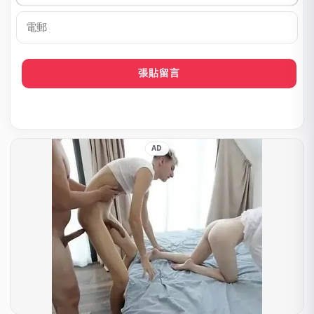
稱
呼
*
電
郵
AD