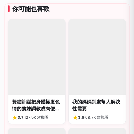
你可能也喜歡
費盡計謀把身體極度色
我的媽媽到處幫人解決
情的義妹調教成肉便
性需要
器，結局卻出人意外
★
★
3.7
·
127.5K 次觀看
3.5
·
68.7K 次觀看