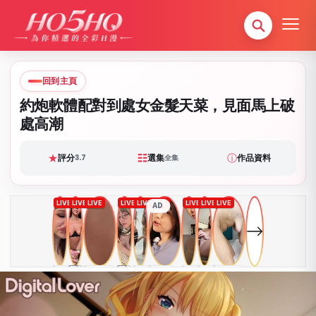
回到主頁
約炮軟體配對到處女金髮天菜，見面馬上破
處高潮
★
☷
ⓘ
評分
選集
作品資料
3.7
全集
AD