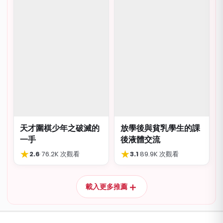
天才圍棋少年之破滅的
放學後與貧乳學生的課
一手
後液體交流
★
★
2.6
·
76.2K 次觀看
3.1
·
89.9K 次觀看
＋
載入更多推薦