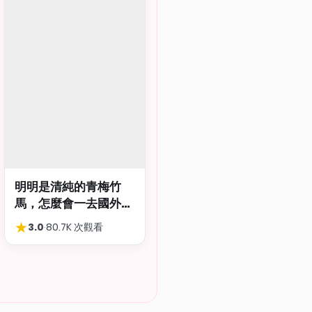
明明是清純的青梅竹
馬，怎麼會一去國外留
學就到處品嚐國際雞
★
3.0
·
80.7K 次觀看
巴…