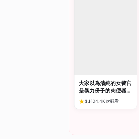
大家以為清純的女警官
是暴力份子的肉便器，
肛交多P都可以
★
3.1
·
104.4K 次觀看