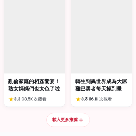
亂倫家庭的相姦饗宴！
轉生到異世界成為大屌
熟女媽媽們也太色了啦
雞巴勇者每天操到暈
★
★
3.3
·
98.5K 次觀看
3.8
·
116.1K 次觀看
＋
載入更多推薦