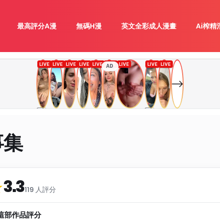
最高評分A漫
無碼H漫
英文全彩成人漫畫
Ai榨精
AD
事集
3.3
類
★
119 人評分
這部作品評分