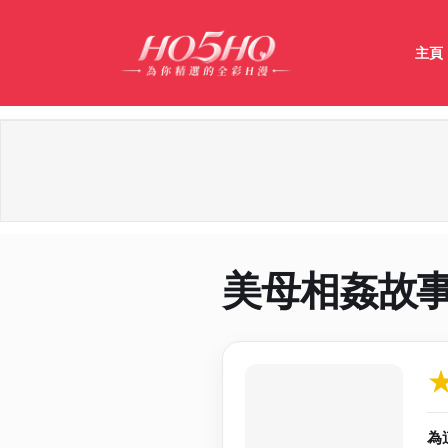
主頁
美母相姦故
作品資料與分
為