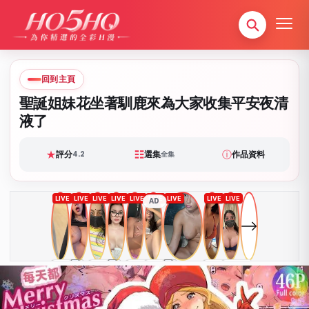
回到主頁
聖誕姐妹花坐著馴鹿來為大家收集平安夜清
液了
★
☷
ⓘ
評分
選集
作品資料
4.2
全集
AD