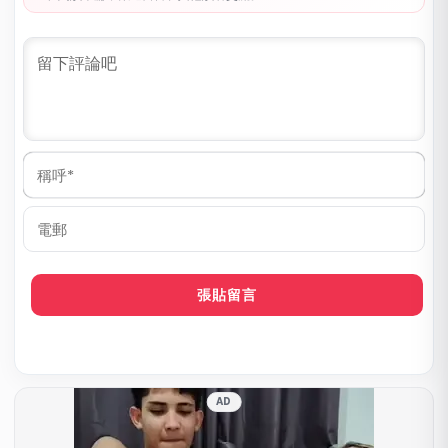
稱
呼
*
電
郵
AD