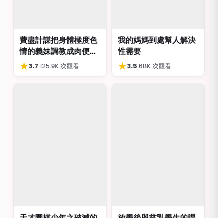
費盡計謀把身體極度色
我的媽媽到處幫人解決
情的義妹調教成肉便
性需要
器，結局卻出人意外
★
★
3.7
·
125.9K 次觀看
3.5
·
68K 次觀看
天才圍棋少年之破滅的
放學後與貧乳學生的課