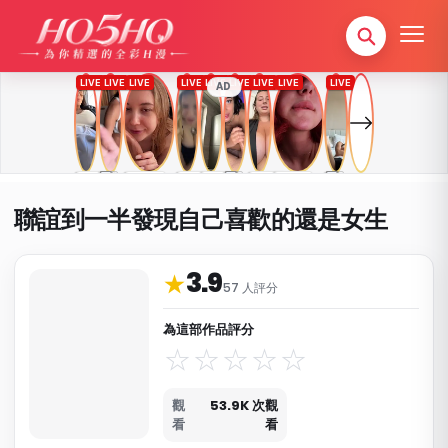
AD
聯誼到一半發現自己喜歡的還是女生
3.9
作品資料與分類
★
57 人評分
為這部作品評分
觀
53.9K 次觀
看
看