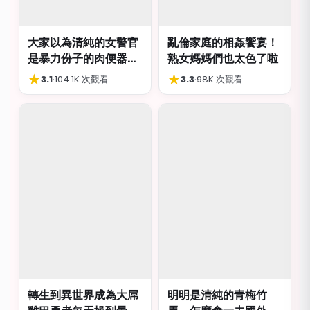
大家以為清純的女警官
亂倫家庭的相姦饗宴！
是暴力份子的肉便器，
熟女媽媽們也太色了啦
肛交多P都可以
★
★
3.1
·
104.1K 次觀看
3.3
·
98K 次觀看
轉生到異世界成為大屌
明明是清純的青梅竹