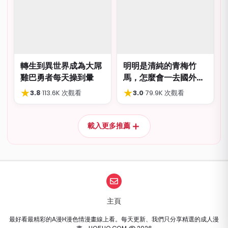
轉生到異世界成為大屌
明明是清純的青梅竹
雞巴勇者每天操到暈
馬，怎麼會一去國外留
學就到處品嚐國際雞
★
★
3.8
·
113.6K 次觀看
3.0
·
79.9K 次觀看
巴…
＋
載入更多推薦
主頁
最好看最精彩的A漫H漫色情漫畫線上看。每天更新、我們只分享精選的成人漫