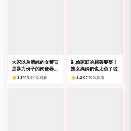
大家以為清純的女警官
亂倫家庭的相姦饗宴！
是暴力份子的肉便器，
熟女媽媽們也太色了啦
肛交多P都可以
★
★
3.1
·
103.4K 次觀看
3.3
·
97.1K 次觀看