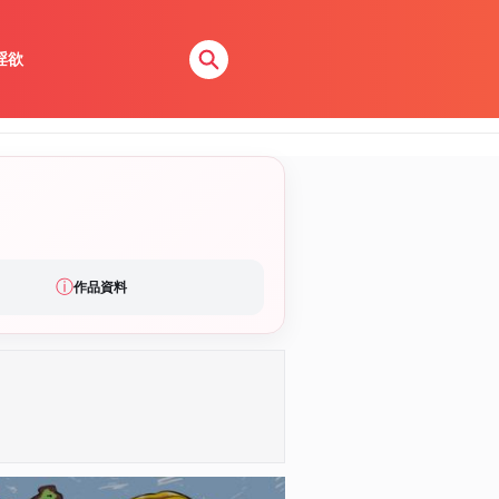
淫欲
ⓘ
作品資料