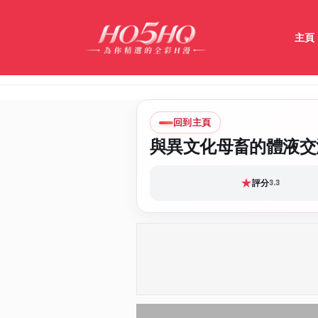
主頁
回到主頁
與異文化母畜的體液交
★
評分
3.3