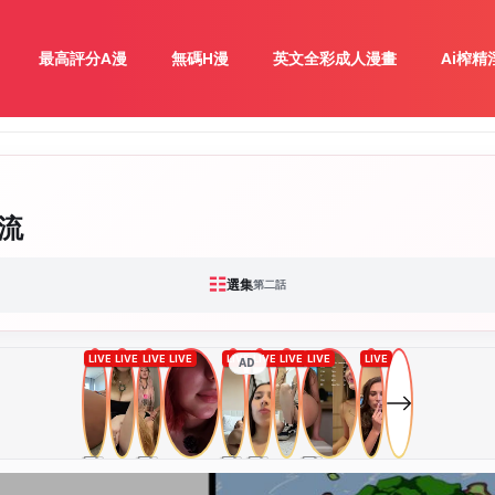
最高評分A漫
無碼H漫
英文全彩成人漫畫
Ai榨精
流
☷
選集
第二話
AD