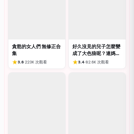
貪慾的女人們 無修正合
好久沒見的兒子怎麼變
集
成了大色狼呢？連媽媽
都想上？！
★
★
3.6
·
223K 次觀看
3.4
·
82.6K 次觀看