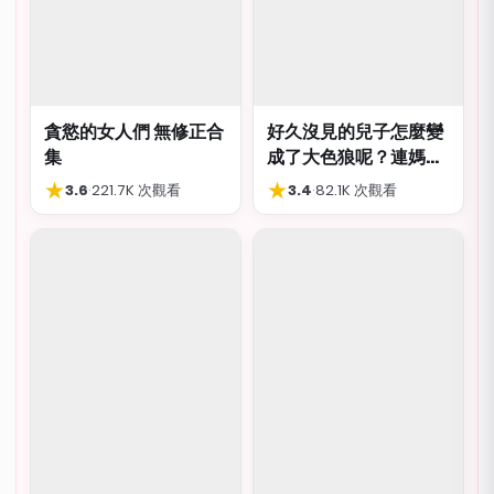
貪慾的女人們 無修正合
好久沒見的兒子怎麼變
集
成了大色狼呢？連媽媽
都想上？！
★
★
3.6
·
221.7K 次觀看
3.4
·
82.1K 次觀看