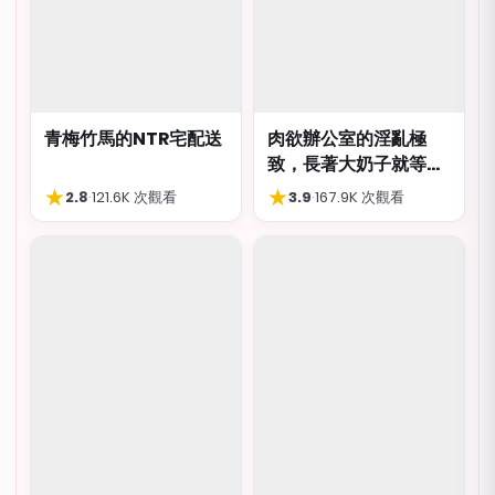
青梅竹馬的NTR宅配送
肉欲辦公室的淫亂極
致，長著大奶子就等著
被猥褻侮辱
★
★
2.8
·
121.6K 次觀看
3.9
·
167.9K 次觀看