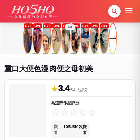
AD
重口大便色漫 肉便之母初美
3.4
作品資料與分類
★
54 人評分
為這部作品評分
觀
105.5K 次觀
看
看