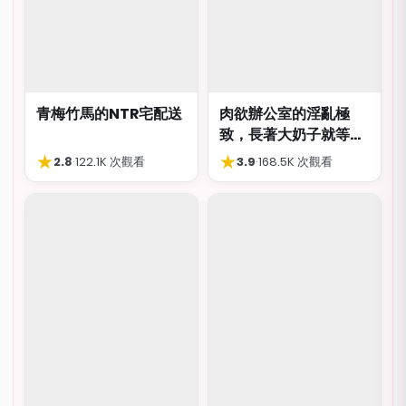
青梅竹馬的NTR宅配送
肉欲辦公室的淫亂極
致，長著大奶子就等著
被猥褻侮辱
★
★
2.8
·
122.1K 次觀看
3.9
·
168.5K 次觀看