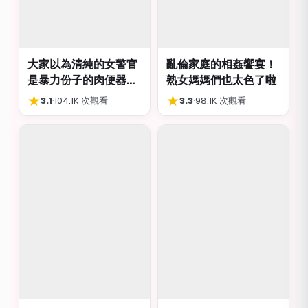
大家以為清純的女警官
亂倫家庭的相姦饗宴！
是暴力份子的肉便器，
熟女媽媽們也太色了啦
肛交多P都可以
★
★
3.1
·
104.1K 次觀看
3.3
·
98.1K 次觀看