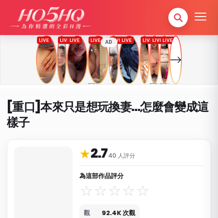
AD
[重口]本來只是想玩換妻…怎麼會變成這
樣子
2.7
作品資料與分類
★
40 人評分
為這部作品評分
觀
92.4K 次觀