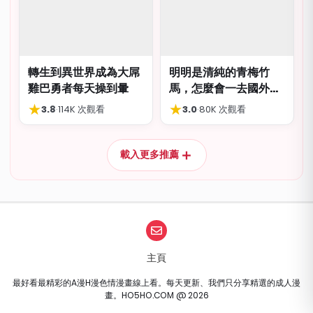
轉生到異世界成為大屌
明明是清純的青梅竹
雞巴勇者每天操到暈
馬，怎麼會一去國外留
學就到處品嚐國際雞
★
★
3.8
·
114K 次觀看
3.0
·
80K 次觀看
巴…
＋
載入更多推薦
主頁
最好看最精彩的A漫H漫色情漫畫線上看。每天更新、我們只分享精選的成人漫
畫。HO5HO.COM @ 2026